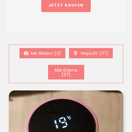
JETZT KAUFEN
Mit Bildern (
3
)
Geprüft (
37
)
Alle Sterne
(
37
)