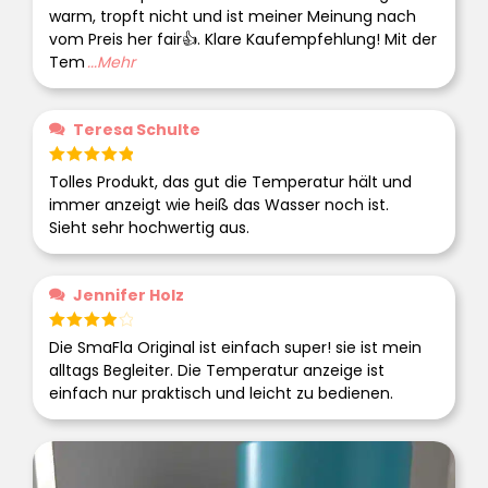
mit
5
von 5
warm, tropft nicht und ist meiner Meinung nach
vom Preis her fair👍. Klare Kaufempfehlung! Mit der
Tem
...Mehr
Teresa Schulte
Bewertet
Tolles Produkt, das gut die Temperatur hält und
mit
5
von 5
immer anzeigt wie heiß das Wasser noch ist.
Sieht sehr hochwertig aus.
Jennifer Holz
Bewertet
Die SmaFla Original ist einfach super! sie ist mein
mit
4
alltags Begleiter. Die Temperatur anzeige ist
von 5
einfach nur praktisch und leicht zu bedienen.