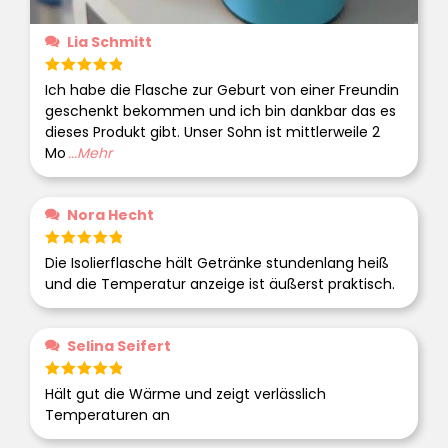
Lia Schmitt
Bewertet
Ich habe die Flasche zur Geburt von einer Freundin
mit
5
von 5
geschenkt bekommen und ich bin dankbar das es
dieses Produkt gibt. Unser Sohn ist mittlerweile 2
Mo
...Mehr
Nora Hecht
Bewertet
Die Isolierflasche hält Getränke stundenlang heiß
mit
5
von 5
und die Temperatur anzeige ist äußerst praktisch.
Selina Seifert
Bewertet
Hält gut die Wärme und zeigt verlässlich
mit
5
von 5
Temperaturen an