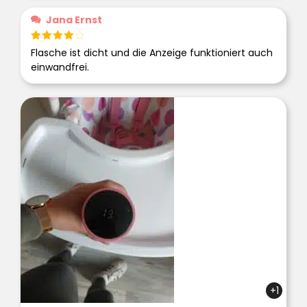
Jana Ernst
Bewertet
Flasche ist dicht und die Anzeige funktioniert auch
mit
4
einwandfrei.
von 5
+1