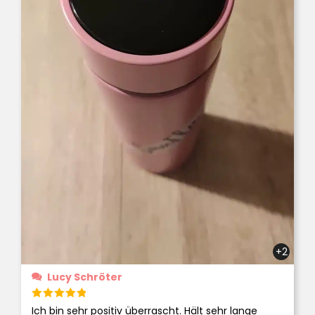
+2
Lucy Schröter
Bewertet
Ich bin sehr positiv überrascht. Hält sehr lange