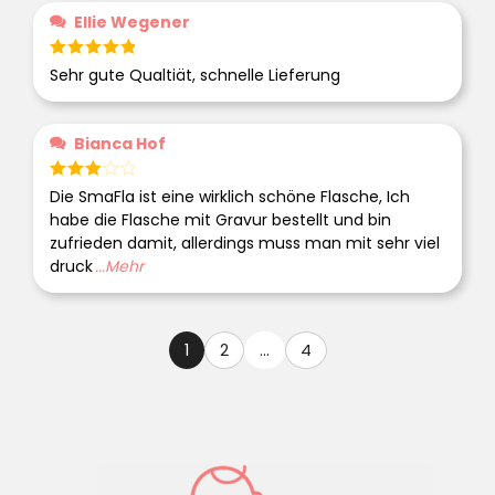
Ellie Wegener
Bewertet
Sehr gute Qualtiät, schnelle Lieferung
mit
5
von 5
Bianca Hof
Bewert
Die SmaFla ist eine wirklich schöne Flasche, Ich
et mit
habe die Flasche mit Gravur bestellt und bin
3
von
5
zufrieden damit, allerdings muss man mit sehr viel
druck
...Mehr
1
2
...
4