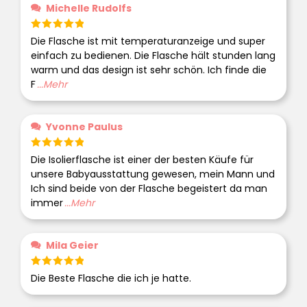
Michelle Rudolfs
Bewertet
Die Flasche ist mit temperaturanzeige und super
mit
5
von 5
einfach zu bedienen. Die Flasche hält stunden lang
warm und das design ist sehr schön. Ich finde die
F
...Mehr
Yvonne Paulus
Bewertet
Die Isolierflasche ist einer der besten Käufe für
mit
5
von 5
unsere Babyausstattung gewesen, mein Mann und
Ich sind beide von der Flasche begeistert da man
immer
...Mehr
Mila Geier
Bewertet
Die Beste Flasche die ich je hatte.
mit
5
von 5