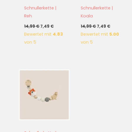
Schnullerkette |
Schnullerkette |
Reh
Koala
14,99
€
7,49
€
14,99
€
7,49
€
Bewertet mit
4.83
Bewertet mit
5.00
von 5
von 5
Ursprünglicher
Aktueller
Preis
Preis
war:
ist:
14,99 €
7,49 €.